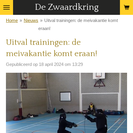
De Zwaardkring
Ga
direct
Home
»
Nieuws
»
Uitval trainingen: de meivakantie komt
naar
eraan!
de
hoofdinhoud
Uitval trainingen: de
meivakantie komt eraan!
Gepubliceerd op 18 april 2024 om 13:29