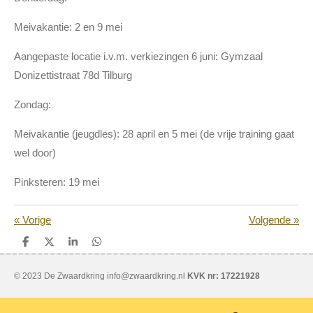
Meivakantie: 2 en 9 mei
Aangepaste locatie i.v.m. verkiezingen 6 juni: Gymzaal
Donizettistraat 78d Tilburg
Zondag:
Meivakantie (jeugdles): 28 april en 5 mei (de vrije training gaat
wel door)
Pinksteren: 19 mei
«
Vorige
Volgende
»
D
D
S
D
e
e
h
e
l
e
a
l
© 2023 De Zwaardkring info@zwaardkring.nl
KVK nr: 17221928
e
l
r
e
n
e
n