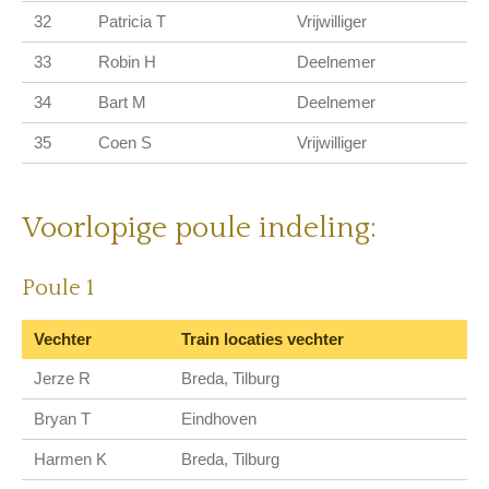
32
Patricia T
Vrijwilliger
33
Robin H
Deelnemer
34
Bart M
Deelnemer
35
Coen S
Vrijwilliger
Voorlopige poule indeling:
Poule 1
Vechter
Train locaties vechter
Jerze R
Breda, Tilburg
Bryan T
Eindhoven
Harmen K
Breda, Tilburg