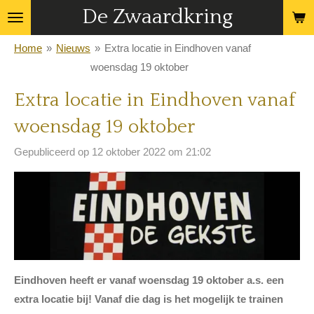
De Zwaardkring
Ga
direct
Home
»
Nieuws
»
Extra locatie in Eindhoven vanaf
naar
woensdag 19 oktober
de
hoofdinhoud
Extra locatie in Eindhoven vanaf
woensdag 19 oktober
Gepubliceerd op 12 oktober 2022 om 21:02
Eindhoven heeft er vanaf woensdag 19 oktober a.s. een
extra locatie bij! Vanaf die dag is het mogelijk te trainen