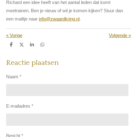
Richard een idee heeft van het aantal leden dat komt
meetrainen. Ben je nieuw of wil je komen kijken? Stuur dan
een mailtje naar
info@zwaardkring.nl
.
«
Vorige
Volgende
»
D
D
S
D
e
e
h
e
l
e
a
l
e
l
r
e
Reactie plaatsen
n
e
n
Naam *
E-mailadres *
Bericht *