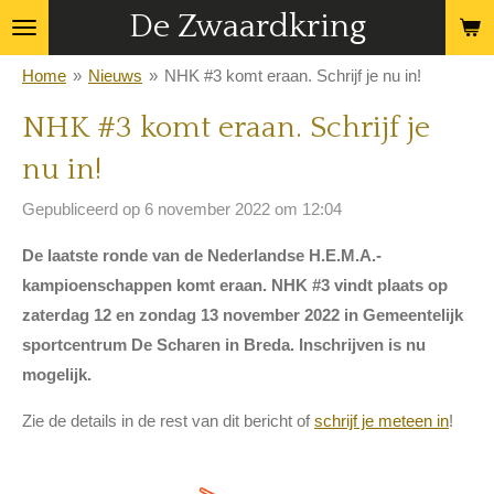
De Zwaardkring
Ga
direct
Home
»
Nieuws
»
NHK #3 komt eraan. Schrijf je nu in!
naar
de
NHK #3 komt eraan. Schrijf je
hoofdinhoud
nu in!
Gepubliceerd op 6 november 2022 om 12:04
De laatste ronde van de Nederlandse H.E.M.A.-
kampioenschappen komt eraan. N
HK #3 vindt plaats op
zaterdag
12 en zondag 13 november 2022
in Gemeentelijk
sportcentrum De Scharen in Breda. Inschrijven is nu
mogelijk.
Zie de details in de rest van dit bericht of
schrijf je meteen in
!