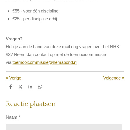
€55,- voor één discipline
€25,- per discipline erbij
Vragen?
Heb je aan de hand van deze mail nog vragen over het NHK
#3? Neem dan contact op met de toernooicommissie
via
toernooicommissie@hemabond.nl
«
Vorige
Volgende
»
D
D
S
D
e
e
h
e
l
e
a
l
e
l
r
e
Reactie plaatsen
n
e
n
Naam *